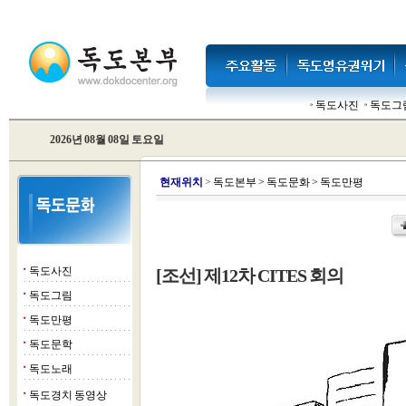
독도사진
독도그
2026년 08월 08일 토요일
현
재위치
>
독도본부
>
독도문화
>
독도만평
독도사진
[조선] 제12차 CITES 회의
■
독도그림
■
독도만평
■
독도문학
■
독도노래
■
독도경치 동영상
■