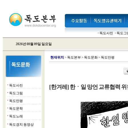
독도사진
독도그
2026년 08월 09일 일요일
현
재위치
>
독도본부
>
독도문화
>
독도만평
독도사진
[한겨레] 한ㆍ일 망언 교류협력 
■
독도그림
■
독도만평
■
독도문학
■
독도노래
■
독도경치 동영상
■