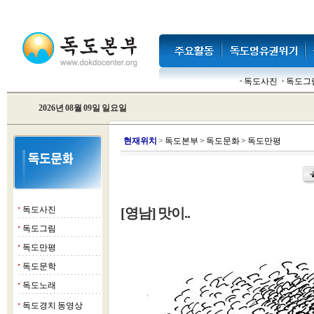
독도사진
독도그
2026년 08월 09일 일요일
현
재위치
>
독도본부
>
독도문화
>
독도만평
독도사진
[영남] 맛이..
■
독도그림
■
독도만평
■
독도문학
■
독도노래
■
독도경치 동영상
■