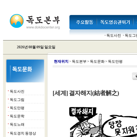
독도사진
독도그
2026년 08월 09일 일요일
현
재위치
>
독도본부
>
독도문화
>
독도만평
독도사진
[세계] 결자해지(結者解之)
■
독도그림
■
독도만평
■
독도문학
■
독도노래
■
독도경치 동영상
■