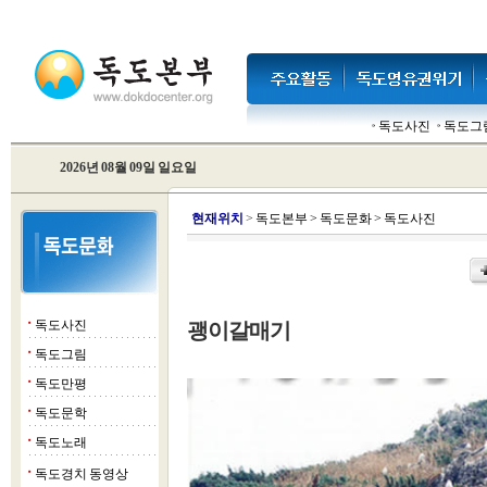
독도사진
독도그
2026년 08월 09일 일요일
현
재위치
>
독도본부
>
독도문화
>
독도사진
독도사진
괭이갈매기
■
독도그림
■
독도만평
■
독도문학
■
독도노래
■
독도경치 동영상
■