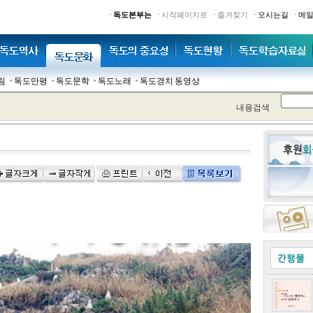
·
·
·
·
·
독도본부는
시작페이지로
즐겨찾기
오시는길
메
림
독도만평
독도문학
독도노래
독도경치 동영상
내용검색