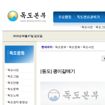
독도사진
독도그
2026년 08월 07일 금요일
현
재위치
>
독도본부
>
독도문화
>
독도사진
독도사진
[동도] 괭이갈매기
■
독도그림
■
독도만평
■
독도문학
■
독도노래
■
독도경치 동영상
■