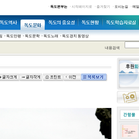
·
·
·
·
·
독도본부는
시작페이지로
즐겨찾기
오시는길
메
림
독도만평
독도문학
독도노래
독도경치 동영상
내용검색