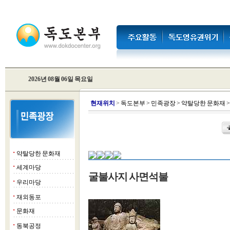
2026년 08월 06일 목요일
현
재위치
>
독도본부
>
민족광장
>
약탈당한 문화재
약탈당한 문화재
■
세계마당
■
굴불사지 사면석불
우리마당
■
재외동포
■
문화재
■
동북공정
■