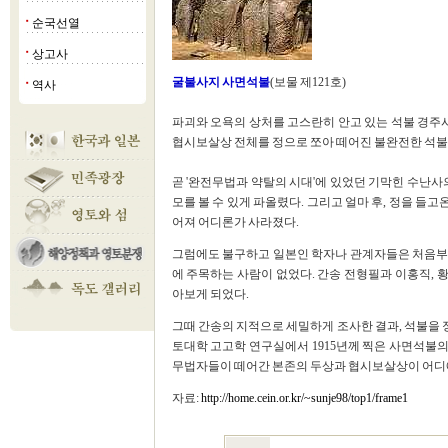
순국선열
■
상고사
■
굴불사지 사면석불
(보물 제121호)
역사
■
파괴와 오욕의 상처를 고스란히 안고 있는 석불 경
협시보살상 전체를 정으로 쪼아 떼어진 불완전한 석불
곧 '완전무법과 약탈의 시대'에 있었던 기막힌 수난사의
모를 볼 수 있게 파올렸다. 그리고 얼마 후, 정을 
어져 어디론가 사라졌다.
그럼에도 불구하고 일본인 학자나 관계자들은 처음부터
에 주목하는 사람이 없었다. 간송 전형필과 이홍직,
아보게 되었다.
그때 간송의 지적으로 세밀하게 조사한 결과, 석불을 정
토대학 고고학 연구실에서 1915년께 찍은 사면석불의
무법자들이 떼어간 본존의 두상과 협시보살상이 어디에
자료:
http://home.cein.or.kr/~sunje98/top1/frame1