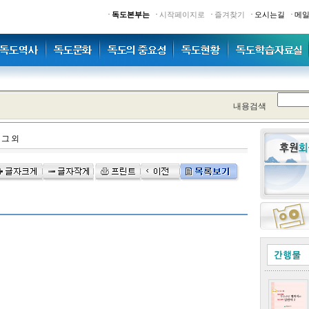
·
·
·
·
·
독도본부는
시작페이지로
즐겨찾기
오시는길
메
내용검색
>
그 외