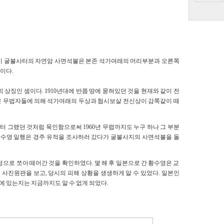
주시 굴불사터의 자연암 사면석불은 본존 석가여래의 머리부분과 오른쪽
이다.
 상징인 셈이다. 1910년대에 반쯤 땅에 묻혀있던 것을 현재와 같이 전
들고온 무법자들에 의해 석가여래의 두상과 협시보살 전신상이 감쪽같이 떼
 그랬던 것처럼 묵인함으로써 1960년 무렵까지도 누구 하나 그 부분
 황수영 일행은 경주 유적을 조사하러 갔다가 굴불사지의 사면석불을 돌
으로 쪼아 떼어간 것을 확인하였다. 몇 해 후 일본으로 간 황수영은 교
 사진원판을 보고, 당시의 피해 상황을 생생하게 알 수 있었다. 일본인
 있는지는 지금까지도 알 수 없게 되었다.