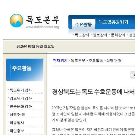
독도강좌
영토강좌
문화강좌
성
2026년 08월 09일 일요일
현
재위치
>
독도본부
>
주요활동
>
성명/논평
독도위기 강좌
경상북도는 독도 수호운동에 나서
■
영토위기 강좌
■
민족문화 강좌
■
2005년 2월 22일은 일본이 독도를 시마네현 소속으로
정 조례안이 일본 시마네현 의회에 제출되었다고 언론
성명/논평
■
가 어떻게 일본 땅인가.
학술행사
■
그러나 한국은 일본이 자기국민과 세계인에게 일본영토
국민홍보
■