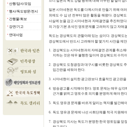
으니 일본의 독도 강탈 행위에 대해 아무런 할 말이 없다
산행/답사/모임
■
일본 시마네현은 독도를 다께시마로 만들기 위해 여러 
행사/독도방문/전시
■
외에도 수 십 년 전부터 많은 활동을 해왔다. 경상북
간행물/회보
■
사실에 눈을 감고 시마네현과 자매결연을 추진하였다.
강연/기고
의 가장 기본 초석인 영토문제를 고려하지 않고 자매결
■
연대사업
■
독도는 경상북도의 관할아래 있는 섬이다. 경상북도는 
경상북도에서 반드시 고려해야 할 몇가지 사안을 제안
1.
경상북도는 시마네현과의 자매결연 관계를 취소해야
지하는 것은 매우 불행한 일이며 경상북도의 수치이
2.
경상북도 도청광장과 대구시를 비롯한 경상북도 주
입간판을 세워야 한다.
3.
시마네현이 설치한 광고판보다 효율적인 광고판을 
4.
방송광고를 시작해야 한다. 영토 문제는 매우 심각
근거를 밝히고 영토수호 의지를 분명하게 해야 한다
5.
독도 영유권 문제를 바르게 알리는 책자를 발간해야
6.
독도 영유권 문제에 나선 사회단체를 적극 지원해야 
7.
경상북도 지사는 독도가 분명한 한국 영토임을 앞장
하고 있다.