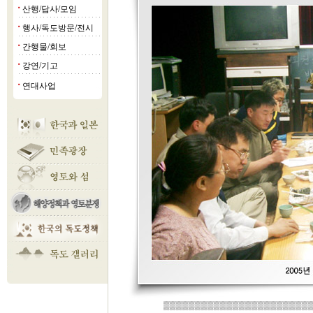
산행/답사/모임
■
행사/독도방문/전시
■
간행물/회보
■
강연/기고
■
연대사업
■
▒▒▒▒▒▒▒▒▒▒▒▒▒▒▒▒▒▒▒▒▒▒▒