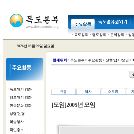
독도강좌
영토강좌
문화강좌
성
2026년 08월 09일 일요일
현
재위치
>
독도본부
>
주요활동
>
산행/답사/모임
>
독도위기 강좌
■
영토위기 강좌
■
[모임]2005년 모임
민족문화 강좌
■
성명/논평
■
학술행사
■
국민홍보
■