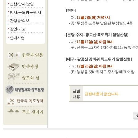
산행/답사/모임
■
[천안]
행사/독도방문/전시
■
- 때 :
12월 7일(화) 저녁7시
간행물/회보
■
- 곳 : 두정동 노동부 맞은편 부성빌딩 4층
강연/기고
■
[분당.수지 - 광교산 독도위기 알림산행]
연대사업
■
- 때 :
12월 12일(일) 아침10시
- 곳 : 신봉동 LG자이1차아파트 117동 앞 
[대구 - 팔공산 갓바위 독도위기 알림산행]
- 때 :
12월 26일(일) 아침10시
- 곳 : 능성동 갓바위지구 주차장 매표소 앞
관련
관련내용이 없습니다
내용