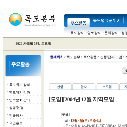
독도강좌
영토강좌
문화강좌
성
2026년 08월 08일 토요일
현
재위치
>
독도본부
>
주요활동
>
산행/답사/모임
>
독도위기 강좌
■
영토위기 강좌
■
[모임][2004년 12월 지역모임
민족문화 강좌
■
성명/논평
■
[수원]
학술행사
■
- 때 :
12월 4일(토) 오후4시
국민홍보
■
- 곳 : 수원성 감자탕 031)-237-9888 (시청 뒤