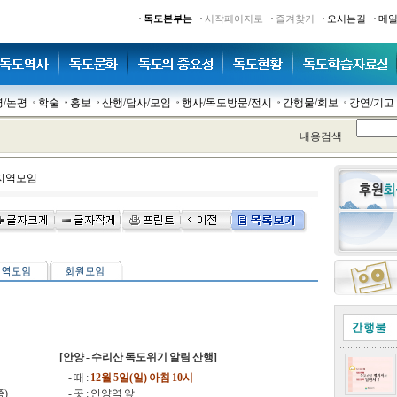
·
·
·
·
·
독도본부는
시작페이지로
즐겨찾기
오시는길
메
명/논평
학술
홍보
산행/답사/모임
행사/독도방문/전시
간행물/회보
강연/기고
내용검색
지역모임
[안양 - 수리산 독도위기 알림 산행]
- 때 :
12월 5일(일) 아침 10시
쪽)
- 곳 : 안양역 앞