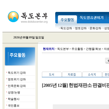
독도강좌
영토강좌
문화강좌
성
2026년 08월 09일 일요일
현
재위치
>
독도본부
>
주요활동
>
간행물/회보
>
자
독도위기 강좌
■
영토위기 강좌
■
[2005년 12월] 헌법재판소 판결비
민족문화 강좌
■
성명/논평
■
학술행사
■
국민홍보
■