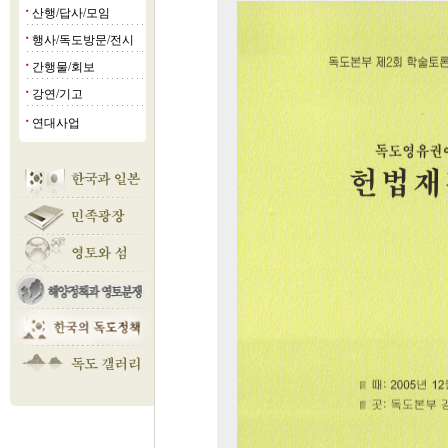
산행/답사/모임
■
행사/독도방문/전시
■
간행물/회보
■
강연/기고
■
연대사업
■