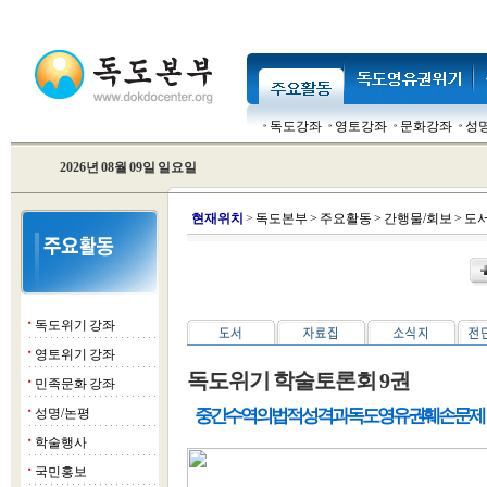
독도강좌
영토강좌
문화강좌
성
2026년 08월 09일 일요일
현
재위치
>
독도본부
>
주요활동
>
간행물/회보
>
도
독도위기 강좌
■
영토위기 강좌
■
독도위기 학술토론회 9권
민족문화 강좌
■
성명/논평
중간수역의 법적 성격과 독도영유권 훼손문제
■
학술행사
■
국민홍보
■