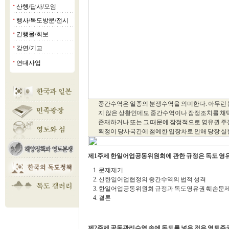
산행/답사/모임
■
행사/독도방문/전시
■
간행물/회보
■
강연/기고
■
연대사업
■
중간수역은 일종의 분쟁수역을 의미한다. 아무런 
지 않은 상황인데도 중간수역이나 잠정조치를 채택
존재하거나 또는 그 때문에 잠정적으로 영유권 주
획정이 당사국간에 첨예한 입장차로 인해 당장 실
제1주제 한일어업공동위원회에 관한 규정은 독도 영
1. 문제제기
2. 신한일어업협정의 중간수역의 법적 성격
3. 한일어업공동위원회 규정과 독도영유권 훼손문
4. 결론
제2주제 공동관리수역 속에 독도를 넣은 것은 영토주