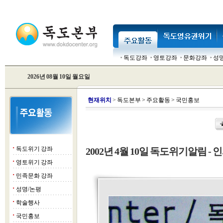
독도강좌
영토강좌
문화강좌
성
2026년 08월 10일 월요일
현
재위치
>
독도본부
>
주요활동
>
국민홍보
독도위기 강좌
2002년 4월 10일 독도위기알림 - 인
■
영토위기 강좌
■
민족문화 강좌
■
성명/논평
■
학술행사
■
국민홍보
■