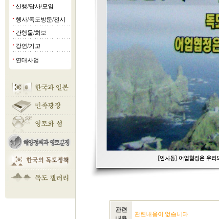
산행/답사/모임
■
행사/독도방문/전시
■
간행물/회보
■
강연/기고
■
연대사업
■
관련
관련내용이 없습니다
내용