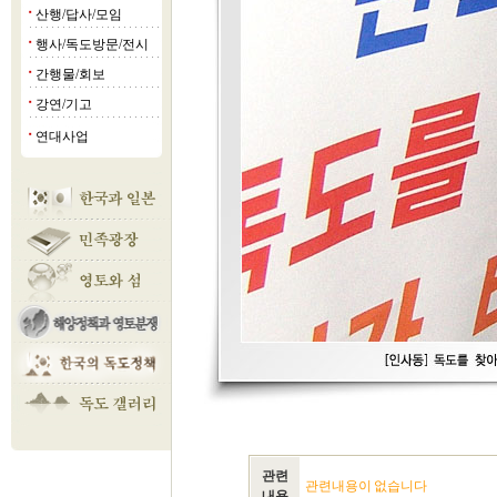
산행/답사/모임
■
행사/독도방문/전시
■
간행물/회보
■
강연/기고
■
연대사업
■
관련
관련내용이 없습니다
내용