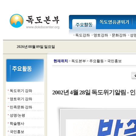
독도강좌
영토강좌
문화강좌
성
2026년 08월 09일 일요일
현
재위치
>
독도본부
>
주요활동
>
국민홍보
독도위기 강좌
2002년 4월 28일 독도위기알림 - 인
■
영토위기 강좌
■
민족문화 강좌
■
성명/논평
■
학술행사
■
국민홍보
■