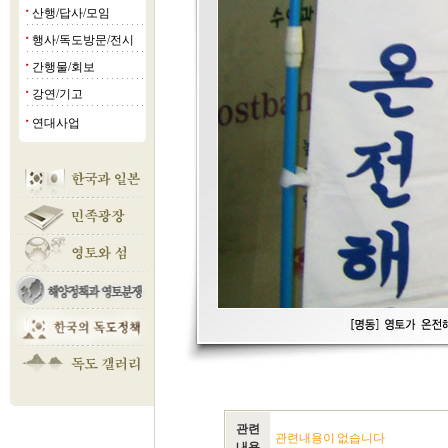
산행/답사/모임
■
행사/독도방문/전시
■
간행물/회보
■
강연/기고
■
연대사업
■
관련
관련내용이 없습니다
내용