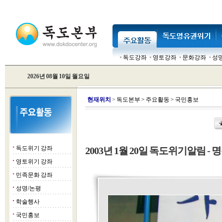
독도강좌
영토강좌
문화강좌
성
2026년 08월 10일 월요일
현
재위치
>
독도본부
>
주요활동
>
국민홍보
독도위기 강좌
2003년 1월 20일 독도위기알림 - 명
■
영토위기 강좌
■
민족문화 강좌
■
성명/논평
■
학술행사
■
국민홍보
■