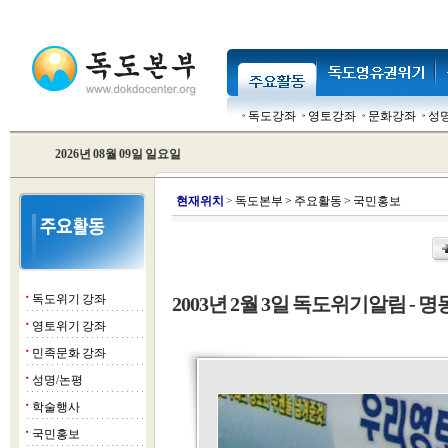
독도강좌
영토강좌
문화강좌
성
2026년 08월 09일 일요일
현
재위치
>
독도본부
>
주요활동
>
국민홍보
독도위기 강좌
2003년 2월 3일 독도위기알림 - 명동
■
영토위기 강좌
■
민족문화 강좌
■
성명/논평
■
학술행사
■
국민홍보
■