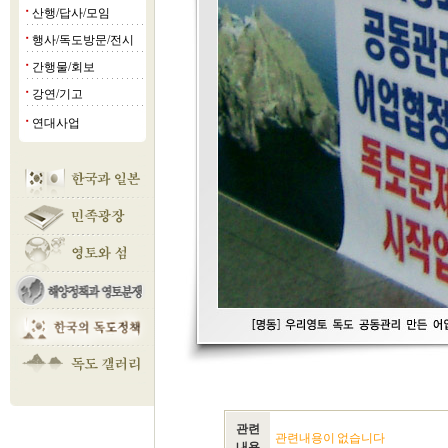
산행/답사/모임
■
행사/독도방문/전시
■
간행물/회보
■
강연/기고
■
연대사업
■
관련
관련내용이 없습니다
내용