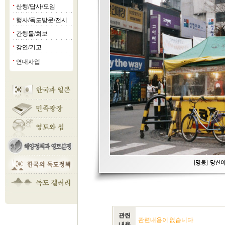
산행/답사/모임
■
행사/독도방문/전시
■
간행물/회보
■
강연/기고
■
연대사업
■
관련
관련내용이 없습니다
내용