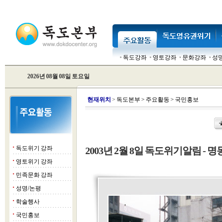
독도강좌
영토강좌
문화강좌
성
2026년 08월 08일 토요일
현
재위치
>
독도본부
>
주요활동
>
국민홍보
독도위기 강좌
2003년 2월 8일 독도위기알림 - 명동
■
영토위기 강좌
■
민족문화 강좌
■
성명/논평
■
학술행사
■
국민홍보
■