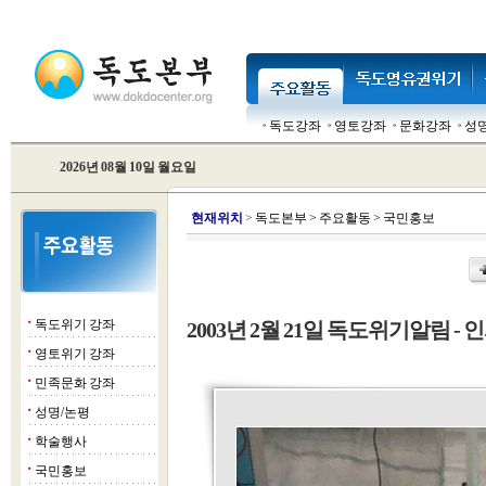
독도강좌
영토강좌
문화강좌
성
2026년 08월 10일 월요일
현
재위치
>
독도본부
>
주요활동
>
국민홍보
독도위기 강좌
2003년 2월 21일 독도위기알림 - 인
■
영토위기 강좌
■
민족문화 강좌
■
성명/논평
■
학술행사
■
국민홍보
■