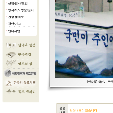
산행/답사/모임
■
행사/독도방문/전시
■
간행물/회보
■
강연/기고
■
연대사업
■
관련
관련내용이 없습니다
내용