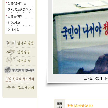
산행/답사/모임
■
행사/독도방문/전시
■
간행물/회보
■
강연/기고
■
연대사업
■
관련
관련내용이 없습니다
내용