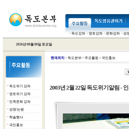
독도강좌
영토강좌
문화강좌
성
2026년 08월 08일 토요일
현
재위치
>
독도본부
>
주요활동
>
국민홍보
독도위기 강좌
2003년 2월 22일 독도위기알림 - 인
■
영토위기 강좌
■
민족문화 강좌
■
성명/논평
■
학술행사
■
국민홍보
■