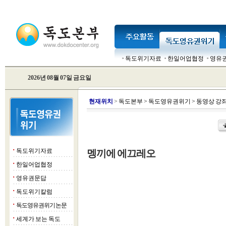
독도위기자료
한일어업협정
영유
2026년 08월 07일 금요일
현
재위치
>
독도본부
>
독도영유권위기
>
동영상 강
독도위기자료
멩끼에 에끄레오
■
한일어업협정
■
영유권문답
■
독도위기칼럼
■
독도영유권위기 논문
■
세계가 보는 독도
■