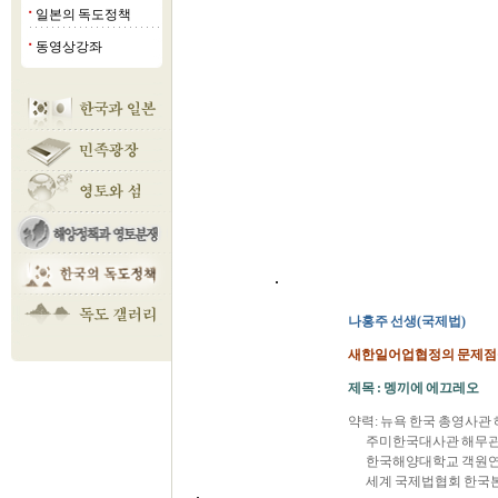
일본의 독도정책
■
동영상강좌
■
나홍주 선생(국제법)
새한일어업협정의 문제점을
제목 : 멩끼에 에끄레오
약력: 뉴욕 한국 총영사관
주미한국대사관 해무관
한국해양대학교 객원
세계 국제법협회 한국본