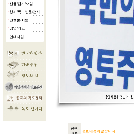
산행/답사/모임
■
행사/독도방문/전시
■
간행물/회보
■
강연/기고
■
연대사업
■
관련
관련내용이 없습니다
내용