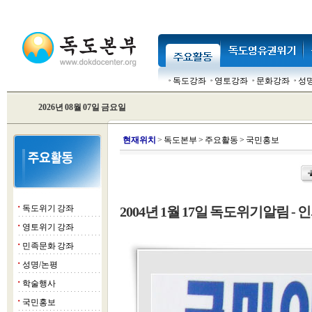
독도강좌
영토강좌
문화강좌
성
2026년 08월 07일 금요일
현
재위치
>
독도본부
>
주요활동
>
국민홍보
독도위기 강좌
2004년 1월 17일 독도위기알림 - 인
■
영토위기 강좌
■
민족문화 강좌
■
성명/논평
■
학술행사
■
국민홍보
■