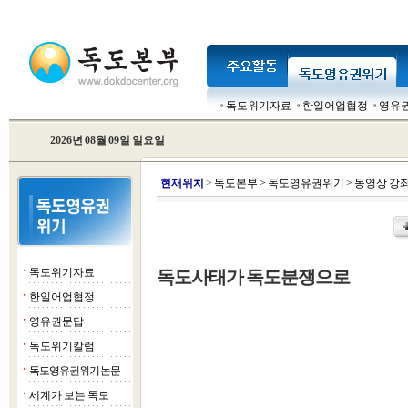
독도위기자료
한일어업협정
영유
2026년 08월 09일 일요일
현
재위치
>
독도본부
>
독도영유권위기
>
동영상 강
독도위기자료
독도사태가 독도분쟁으로
■
한일어업협정
■
영유권문답
■
독도위기칼럼
■
독도영유권위기 논문
■
세계가 보는 독도
■