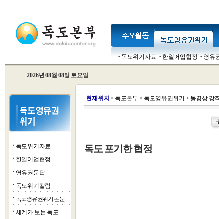
독도위기자료
한일어업협정
영유
2026년 08월 08일 토요일
현
재위치
>
독도본부
>
독도영유권위기
>
동영상 강
독도위기자료
독도 포기한 협정
■
한일어업협정
■
영유권문답
■
독도위기칼럼
■
독도영유권위기 논문
■
세계가 보는 독도
■