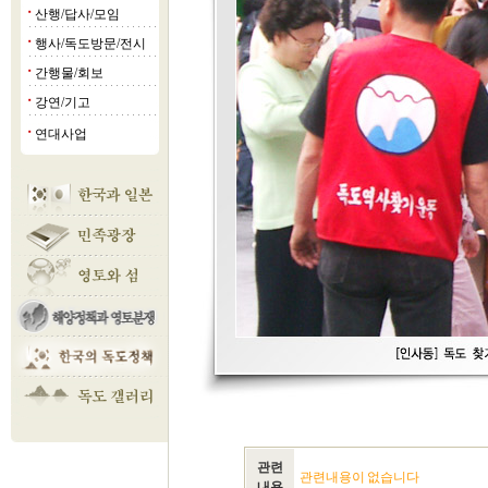
산행/답사/모임
■
행사/독도방문/전시
■
간행물/회보
■
강연/기고
■
연대사업
■
관련
관련내용이 없습니다
내용