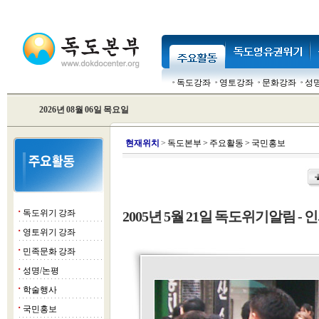
독도강좌
영토강좌
문화강좌
성
2026년 08월 06일 목요일
현
재위치
>
독도본부
>
주요활동
>
국민홍보
독도위기 강좌
2005년 5월 21일 독도위기알림 - 인
■
영토위기 강좌
■
민족문화 강좌
■
성명/논평
■
학술행사
■
국민홍보
■