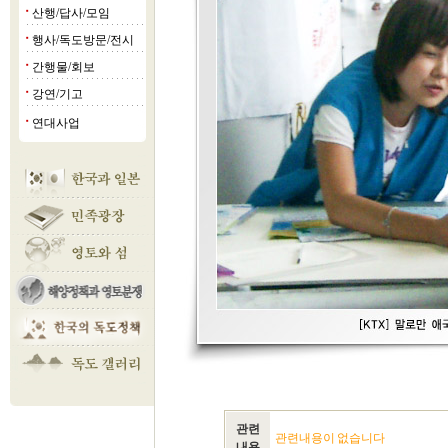
산행/답사/모임
■
행사/독도방문/전시
■
간행물/회보
■
강연/기고
■
연대사업
■
관련
관련내용이 없습니다
내용