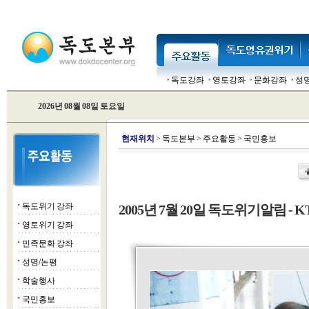
독도강좌
영토강좌
문화강좌
성
2026년 08월 08일 토요일
현
재위치
>
독도본부
>
주요활동
>
국민홍보
독도위기 강좌
2005년 7월 20일 독도위기알림 - KT
■
영토위기 강좌
■
민족문화 강좌
■
성명/논평
■
학술행사
■
국민홍보
■