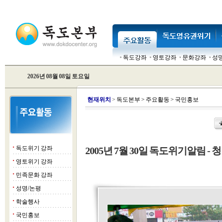
독도강좌
영토강좌
문화강좌
성
2026년 08월 08일 토요일
현
재위치
>
독도본부
>
주요활동
>
국민홍보
독도위기 강좌
2005년 7월 30일 독도위기알림 - 
■
영토위기 강좌
■
민족문화 강좌
■
성명/논평
■
학술행사
■
국민홍보
■