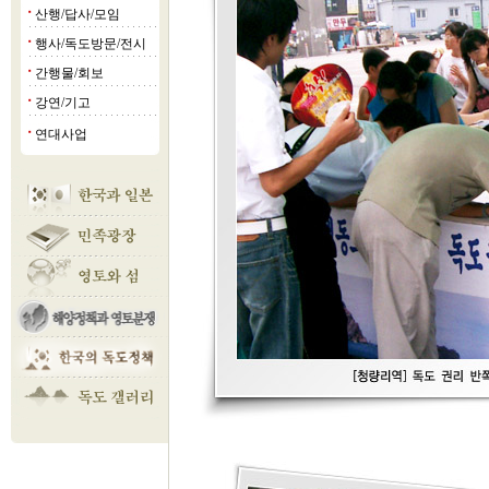
산행/답사/모임
■
행사/독도방문/전시
■
간행물/회보
■
강연/기고
■
연대사업
■