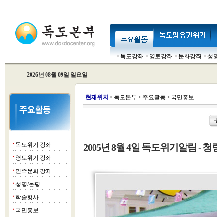
독도강좌
영토강좌
문화강좌
성
2026년 08월 09일 일요일
현
재위치
>
독도본부
>
주요활동
>
국민홍보
독도위기 강좌
2005년 8월 4일 독도위기알림 - 청
■
영토위기 강좌
■
민족문화 강좌
■
성명/논평
■
학술행사
■
국민홍보
■