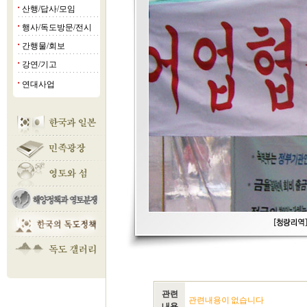
산행/답사/모임
■
행사/독도방문/전시
■
간행물/회보
■
강연/기고
■
연대사업
■
관련
관련내용이 없습니다
내용