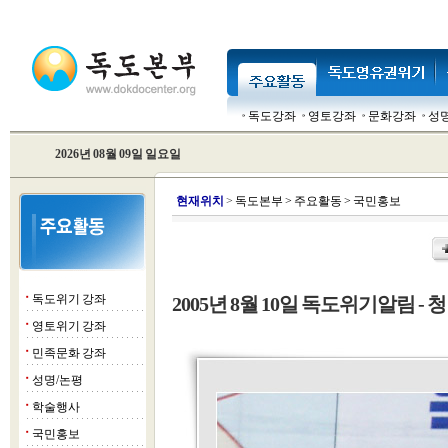
독도강좌
영토강좌
문화강좌
성
2026년 08월 09일 일요일
현
재위치
>
독도본부
>
주요활동
>
국민홍보
독도위기 강좌
2005년 8월 10일 독도위기알림 - 
■
영토위기 강좌
■
민족문화 강좌
■
성명/논평
■
학술행사
■
국민홍보
■