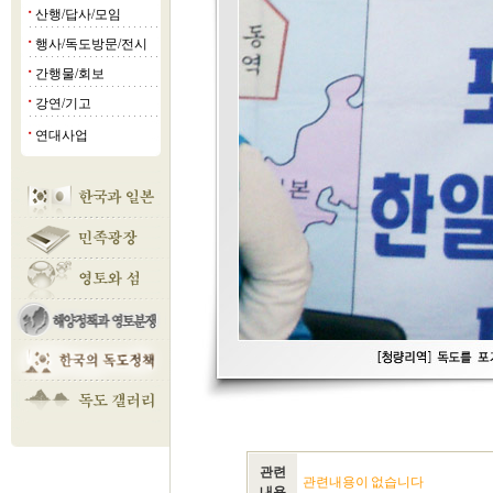
산행/답사/모임
■
행사/독도방문/전시
■
간행물/회보
■
강연/기고
■
연대사업
■
관련
관련내용이 없습니다
내용