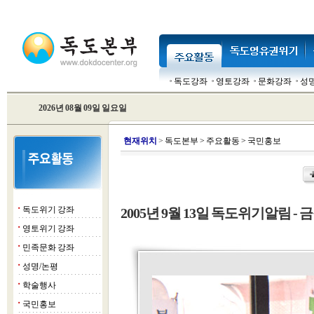
독도강좌
영토강좌
문화강좌
성
2026년 08월 09일 일요일
현
재위치
>
독도본부
>
주요활동
>
국민홍보
독도위기 강좌
2005년 9월 13일 독도위기알림 - 금
■
영토위기 강좌
■
민족문화 강좌
■
성명/논평
■
학술행사
■
국민홍보
■