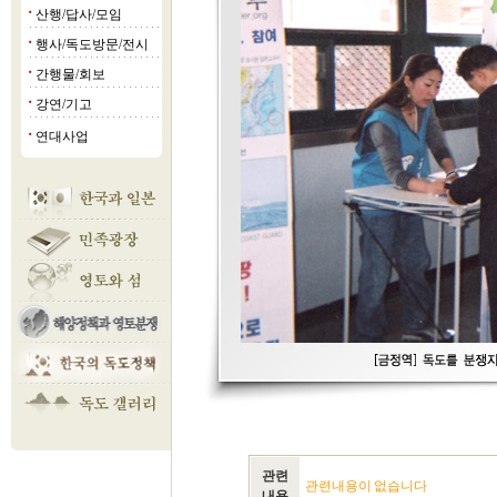
산행/답사/모임
■
행사/독도방문/전시
■
간행물/회보
■
강연/기고
■
연대사업
■
관련
관련내용이 없습니다
내용