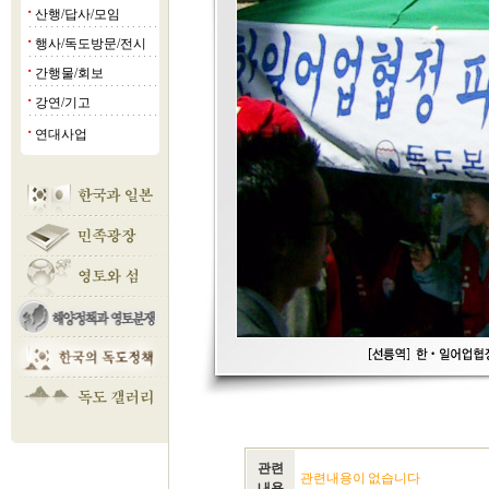
산행/답사/모임
■
행사/독도방문/전시
■
간행물/회보
■
강연/기고
■
연대사업
■
관련
관련내용이 없습니다
내용