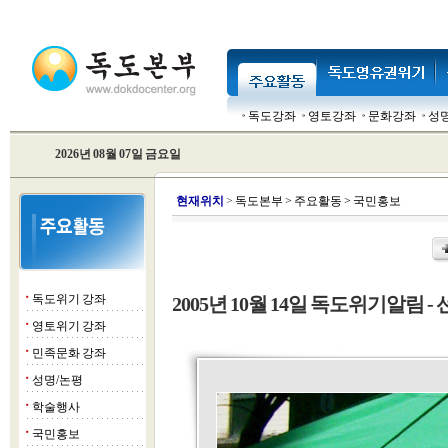
독도강좌
영토강좌
문화강좌
성
2026년 08월 07일 금요일
현
재위치
>
독도본부
>
주요활동
>
국민홍보
독도위기 강좌
2005년 10월 14일 독도위기알림 - 
■
영토위기 강좌
■
민족문화 강좌
■
성명/논평
■
학술행사
■
국민홍보
■