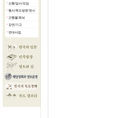
산행/답사/모임
■
행사/독도방문/전시
■
간행물/회보
■
강연/기고
■
연대사업
■