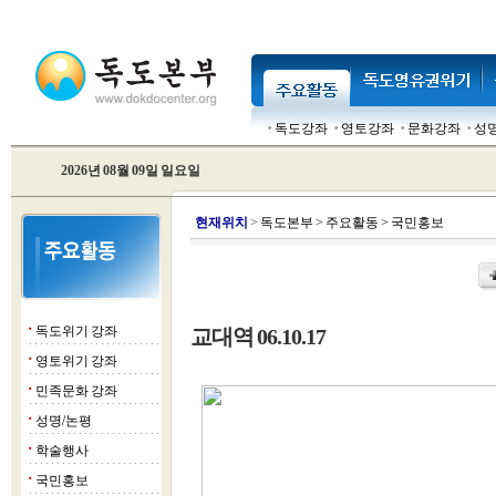
독도강좌
영토강좌
문화강좌
성
2026년 08월 09일 일요일
현
재위치
>
독도본부
>
주요활동
>
국민홍보
독도위기 강좌
교대역 06.10.17
■
영토위기 강좌
■
민족문화 강좌
■
성명/논평
■
학술행사
■
국민홍보
■