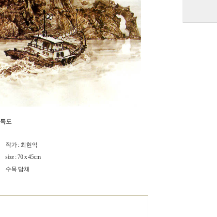
독도
작가
: 최현익
size
: 70 x 45cm
수묵 담채