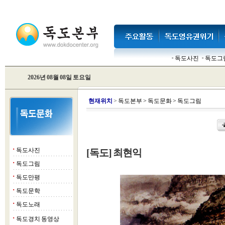
독도사진
독도그
2026년 08월 08일 토요일
현
재위치
>
독도본부
>
독도문화
>
독도그림
독도사진
[독도] 최현익
■
독도그림
■
독도만평
■
독도문학
■
독도노래
■
독도경치 동영상
■