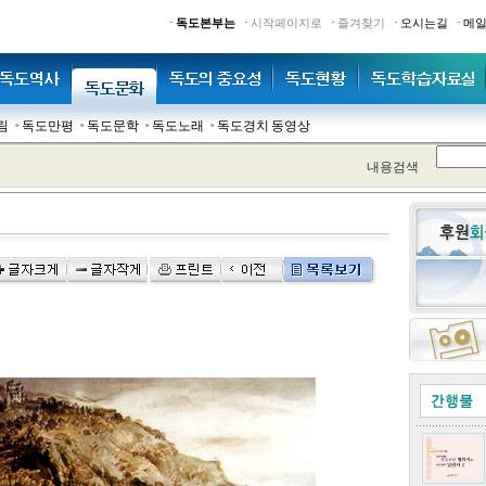
·
·
·
·
·
독도본부는
시작페이지로
즐겨찾기
오시는길
메
림
독도만평
독도문학
독도노래
독도경치 동영상
내용검색