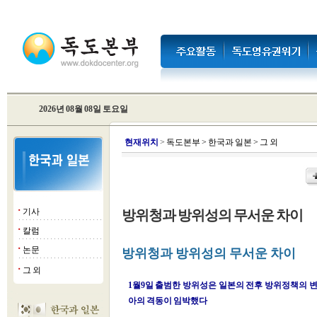
2026년 08월 08일 토요일
현
재위치
>
독도본부
>
한국과 일본
>
그 외
기사
방위청과 방위성의 무서운 차이
■
칼럼
■
논문
■
방위청과 방위성의 무서운 차이
그 외
■
1월9일 출범한 방위성은 일본의 전후 방위정책의 
아의 격동이 임박했다