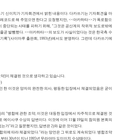
카쓰기 신이치가 기자회견에서 밝힌 내용이다. 다카쓰기는 기자회견을 마
 레코드로 해 주었으면 한다고 요청했지만, <<아카하타>>가 폭로함으
이 중단되는 사태를 피하기 위해, "그것은 공산계의 작위적 보도로밖에
 줄곧 발뺌했다. <<아카하타>>의 보도가 사실이었다는 것은 한국측 수
기록"(사이마루 출판회, 1993년)에서도 분명하다. 그런데 다카쓰기에
조약]이 체결된 것으로 생각하고 있습니다.
)
약인 한 이것은 양자의 완전한 의사, 평등한 입장에서 체결되었음은 굳이
강)의 "병합에 관한 조약, 이것은 대등한 입장에서 자주적으로 체결된 것
 에이사쿠 수상의 답변이다. 이것에 이어 11월 19일의 참의원 본회의
는가"라고 질문했지만, 답변은 2)와 같은 것이었다.
 합의에 따라 체결되었다."라는 망언은 그 뒤로도 계속되었다. 병합조약
터 30년이 지난 1995년 무라야마 도미이치 수상때이다.