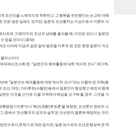
하게 조선인을 노예적으로 착취하고 그 행복을 유린했다는 논고에 대해
로 안된 많은 실패도 있지만, 일본의 조선통치는 이상으로서 이른바 식
 세계사조와 그 때까지의 조선의 상태를 돌아볼 때, 이것은 반드시 일본만
수 없을 것이다.(중략)
여년 사이에 지금과 같은 일대 발전을 이루게 된 것은 분명 일본이 지도
 플러스이다.
 재외재산조사회 편, "일본인의 해외활동에 대한 역사적 조사" 제11책,
50년에 "일본인의 해외활동에 대한 역사적 조사"라는 이름의 전 35책(총
은 조선, 대만, 가라후토(사할린)등에서 일본인이 형성했고 패전과 함께
일본은 이것을 근거로 이들 지역에서 배상을 요구해 올 경우, 그것을 거
'대륙병참기지론'이나 '북선(北鮮)루트론'을 제창한, 조선론의 권위자 스
 그 중에서 '조선통치의 성격과 실적'은 조선편의 결론에 해당하는 것이
언으로서 문제가 된 적은 없지만, 일본 보수파의 조선관 형성에 큰 역