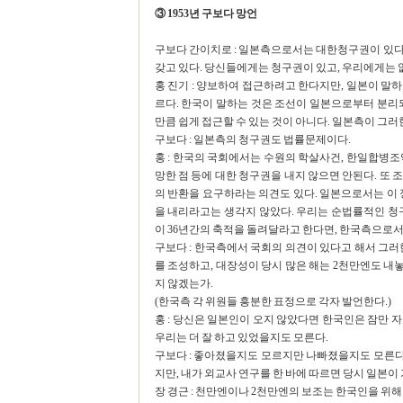
③ 1953년 구보다 망언
구보다 간이치로 : 일본측으로서는 대한청구권이 있다
갖고 있다. 당신들에게는 청구권이 있고, 우리에게는 
홍 진기 : 양보하여 접근하려고 한다지만, 일본이 말
르다. 한국이 말하는 것은 조선이 일본으로부터 분리
만큼 쉽게 접근할 수 있는 것이 아니다. 일본측이 그러한
구보다 : 일본측의 청구권도 법률문제이다.
홍 : 한국의 국회에서는 수원의 학살사건, 한일합병조
망한 점 등에 대한 청구권을 내지 않으면 안된다. 또
의 반환을 요구하라는 의견도 있다. 일본으로서는 이 
을 내리라고는 생각지 않았다. 우리는 순법률적인 청
이 36년간의 축적을 돌려달라고 한다면, 한국측으로서도
구보다 : 한국측에서 국회의 의견이 있다고 해서 그러
를 조성하고, 대장성이 당시 많은 해는 2천만엔도 
지 않겠는가.
(한국측 각 위원들 흥분한 표정으로 각자 발언한다.)
홍 : 당신은 일본인이 오지 않았다면 한국인은 잠만 
우리는 더 잘 하고 있었을지도 모른다.
구보다 : 좋아졌을지도 모르지만 나빠졌을지도 모른다.
지만, 내가 외교사 연구를 한 바에 따르면 당시 일본
장 경근 : 천만엔이나 2천만엔의 보조는 한국인을 위해