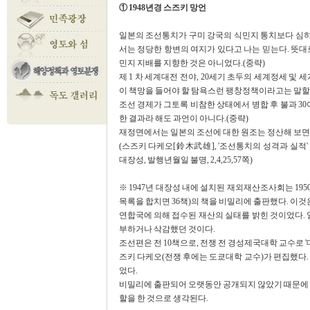
① 1948년경 스즈키 망언
일본의 조선통치가 구미 강국의 식민지 통치보다 심
서는 정당한 항변의 여지가 있다고 나는 믿는다. 뜻대
민지 지배를 지향한 것은 아니었다.(중략)
제 1 차 세계대전 전야, 20세기 초두의 세계정세 및
이 책망을 들어야 할 탐욕스런 팽창정책이라고는 말할 
조선 경제가 그토록 비참한 상태에서 병합 후 불과 30
한 결과라 해도 과언이 아니다.(중략)
재정면에서는 일본의 조선에 대한 원조는 정산해 보면
(스즈키 다케오[鈴木武雄], '조선통치의 성격과 실적'
대장성, 발행년월일 불명, 2,4,25,57쪽)
※ 1947년 대장성 내에 설치된 재외재산조사회는 19
목록을 합치면 36책)의 책을 비밀리에 출판했다. 이것
연합국에 의해 접수된 재산의 실태를 밝힌 것이었다. 
부하거나 삭감했던 것이다.
조선편은 전 10책으로, 전쟁 전 경성제국대학 교수로 
즈키 다케오(전쟁 후에는 도쿄대학 교수)가 편집했다.
었다.
비밀리에 출판되어 오랫동안 공개되지 않았기 때문에 망
할을 한 것으로 생각된다.