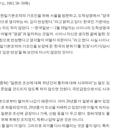
963, 58~59쪽)
는 한일기본조약의 가조인을 위해 서울을 방문하고, 도착성명에서 "양국
으로 생각하는 바, 깊이 반성한다."라고 밝히고 있다. 한국인 가운데는
 자도 적지 않았다. <<한국일보>> 2월 18일자는 시이나의 도착성명과
이 어떻게 "영광"과 일치하는 것일까. 시이나 자신은 생각한 끝에 말한 것
정으로 반성했다고 생각할지 어떨지 의문이다."라고 썼다. 사실 시이나
 한일기본조약의 가조인을 눈앞에 둔 '한국의 분위기'를 '진정'시키기(당시
'깊은 반성'을 해 보인데 지나지 않았던 것이다.
(중략) "일본은 조선에 대해 36년간의 통치에 대해 사과하라"는 말도 있
의 존엄을 건드리지 않도록 하지 않으면 안된다. 국민감정으로서도 사과
으로부터 떨어져 나갔기 때문이다. 아마 20년쯤 더 일본과 붙어 있었
로 좌절되었지만, 20년쯤 더 조선을 지배하고 있었다면 이렇게 되지는
 일본은 조선에 공장이나 가옥, 산림 등을 다 두고 왔다. 창씨개명도 좋
위해 취해진 조치였지, 착취나 압박 같은 것은 아니다.
할 말이 더 많다. 그러므로 과거를 다시 떠올리는 것은 좋지 않다. 특히