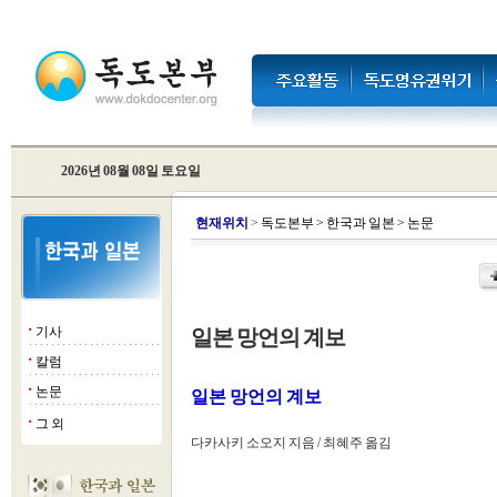
2026년 08월 08일 토요일
현
재위치
>
독도본부
>
한국과 일본
>
논문
기사
일본 망언의 계보
■
칼럼
■
논문
■
일본 망언의 계보
그 외
■
다카사키 소오지 지음 / 최혜주 옮김