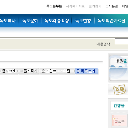
·
·
·
·
·
독도본부는
시작페이지로
즐겨찾기
오시는길
메
내용검색