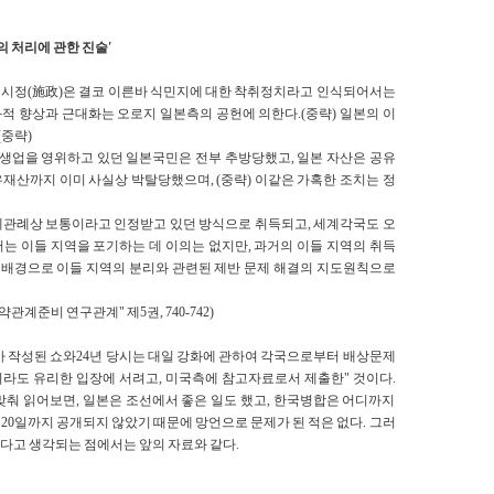
의 처리에 관한 진술'
대한 시정(施政)은 결코 이른바 식민지에 대한 착취정치라고 인식되어서는
화적 향상과 근대화는 오로지 일본측의 공헌에 의한다.(중략) 일본의 이
(중략)
인 생업을 영위하고 있던 일본국민은 전부 추방당했고, 일본 자산은 공유
재산까지 이미 사실상 박탈당했으며, (중략) 이같은 가혹한 조치는 정
 국제관례상 보통이라고 인정받고 있던 방식으로 취득되고, 세계각국도 오
는 이들 지역을 포기하는 데 이의는 없지만, 과거의 이들 지역의 취득
를 배경으로 이들 지역의 분리와 관련된 제반 문제 해결의 지도원칙으로
계준비 연구관계" 제5권, 740-742)
서가 작성된 쇼와24년 당시는 대일 강화에 관하여 각국으로부터 배상문제
이라도 유리한 입장에 서려고, 미국측에 참고자료로서 제출한" 것이다.
선에 맞춰 읽어보면, 일본은 조선에서 좋은 일도 했고, 한국병합은 어디까지
월 20일까지 공개되지 않았기 때문에 망언으로 문제가 된 적은 없다. 그러
다고 생각되는 점에서는 앞의 자료와 같다.