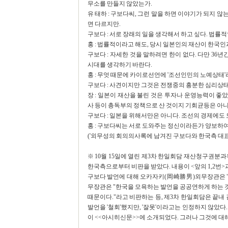
무소를 만들지 않았는가.
유 태하 : 구보다씨, 그런 말을 하면 이야기가 되지 
면 다르지만.
구보다 : 서로 장래의 일을 생각해서 하고 싶다. 법률
홍 : 법률적이라고 해도, 당시 일본인의 재산이 한국
구보다 : 자세한 것을 말하려면 한이 없다. 다만 3
시대를 생각하기 바란다.
홍 : 무엇 때문에 카이로선언에 '조선인민의 노예상태'
구보다 : 사견이지만 그것은 전쟁중의 흥분한 심리상태
장 : 일본이 재산을 불린 것은 투자나 운영능력이 
사 등이 총독부의 정책으로 산 것이지 기회균등은 아니
구보다 : 일본을 위해서만은 아니다. 조선의 경제에도 
홍 : 구보다씨는 서로 도와주는 정신이라든가 양보하여
('외무성의 회의의사록에 남겨진 구보다와 한국측 대표간의 
※ 10월 15일에 열린 제3차 한일회담 재산청구권분
한국측으로부터 비판을 받았다. 내용이 <앞의 1,2번>
구보다 발언에 대해 오카자키(岡崎勝男)외무장관은 "
무장관은 "한국을 모욕하는 발언을 공공연하게 하는 
때문이다."라고 비판하는 등, 제3차 한일회담은 끝내 
발언을 '철회'했지만, '잘못'이라고는 인정하지 않았다
이 <<아시히신문>>에 소개되었다. 그러나 그것에 대