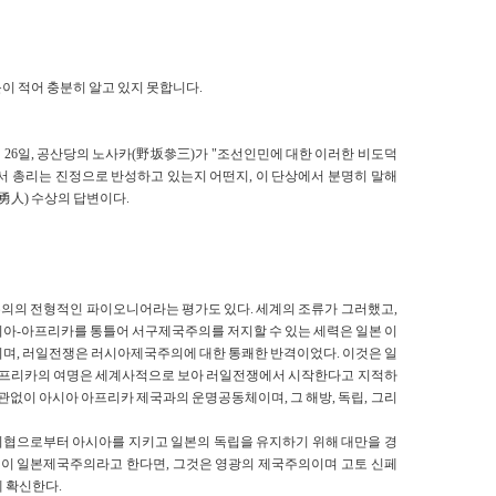
이 적어 충분히 알고 있지 못합니다.
 26일, 공산당의 노사카(野坂參三)가 "조선인민에 대한 이러한 비도덕
서 총리는 진정으로 반성하고 있는지 어떤지, 이 단상에서 분명히 말해
勇人) 수상의 답변이다.
주의의 전형적인 파이오니어라는 평가도 있다. 세계의 조류가 그러했고,
시아-아프리카를 통틀어 서구제국주의를 저지할 수 있는 세력은 일본 이
니며, 러일전쟁은 러시아제국주의에 대한 통쾌한 반격이었다. 이것은 일
아 아프리카의 여명은 세계사적으로 보아 러일전쟁에서 시작한다고 지적하
상관없이 아시아 아프리카 제국과의 운명공동체이며, 그 해방, 독립, 그리
위협으로부터 아시아를 지키고 일본의 독립을 유지하기 위해 대만을 경
것이 일본제국주의라고 한다면, 그것은 영광의 제국주의이며 고토 신페
 확신한다.