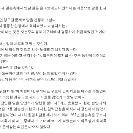
않는다. 일본측에서 옛날 일은 흘려보내고 미안하다는 마음으로 말을 한다
적인 청구권 문제로 말을 진행하고 싶다.
인과 동등한 입장에서 축적되었다고 생각하는가.
6년간이라는 것은 자본주의 경제기구하에서 평등하게 취급되었던 것이다.
라는 말이 사용되고 있는 것인가.
에서 작성된 것으로, 나는 노예라고 생각지 않는다.
좋았기 때문이라고 생각하는가. 일본인이 토지를 산 것은 동양척식주식회
었다.
도움이 되었을 것이다.
 접근하려고 한다지만, 우리는 양보할 여지가 없다.
응수', <<아사히신문>> 1953년 10월 22일자)
과위원회 제2회 회합에서, 수석대표 구보다 간이치로는 위와같이 발언해
과 비슷한 것은 구보다가 그 자료를 읽었기 때문일 것이다.
당연한 일을 당연하게 말했을 뿐이다."라고 옹호했다. 한편 변영태 외
것은 그들 일본인이 한국에 대한 침략근성을 아직까지 청산하지 않았기
결렬되었다. 제4차 한일회담을 재개하기 위해 1957년 일본측은 구보다
. 더욱이 이 때 도중에서 오프 더 레코드가 되었는데도 외무성이 회의록
해 문제삼는 의견은 나오지 않았다.