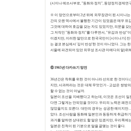
(시이나 에쓰사부로, "동화와 정치", 동양정치경제연구소, 1
※ 이 망언으로부터 2년 뒤에 외무장관이 된 시이나
간의 오랜 역사에서 불행한 기간이 있었음은 매우 유감
그것에 대하여 호감을 갖는 자도 있었지만, 의문을 갖는
그 저작인 "동화와 정치"를 다루면서, "유감과 반성"
이겠지만, 이러한 말만으로 한국국민이 [시이나가] 진
는 결코 본심에서 '깊이 반성'한 것이 아니었다. 그는
서울에 파견되어 있던 외무성 조사관 마에다의 말)위해 
⑥ 1965년 다카쓰기 망언
36년간은 착취를 위한 것이 아니라 선의로 한 것이다.
지만, 사과하라는 것은 대체 무엇인가 - 교섭은 쌍방
할 수 없는 것이 아닐까.
일본이 조선을 지배했다고 하는데, 이것은 조선이 일본
다면 그렇게는 안되었을 것이다. 우리의 노력은 패전으
않았을지도 모른다. 대만의 경우는 성공한 예이지만...
았다. 조선사람을 동화해 일본인과 동등하게 취급하기 
과거를 말하면 상대편도 할 말은 있겠지만, 우리쪽에는 
일본은 친척이 된 기분으로 말을 끝맺는 것이 좋다.