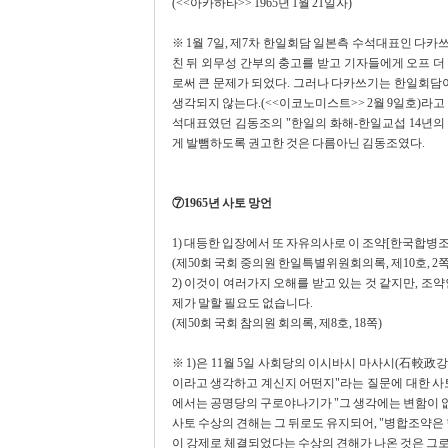
(<<아카하타>> 1965년 1월 21일자)
※ 1월 7일, 제7차 한일회담 일본측 수석대표인 다
친 뒤 외무성 간부의 충고를 받고 기자들에게 오프 더
로써 큰 문제가 되었다. 그러나 다카쓰기는 한일회담
생각되지 않는다.(<<이코노미스트>> 2월 9일호)라고
석대표였던 김동조의 "한일의 화해-한일교섭 14년의 
게 발뺌하도록 권고한 것은 다름아닌 김동조였다.
⑦1965년 사토 망언
1) 대등한 입장에서 또 자유의사로 이 조약[한국합병
(제50회 국회 중의원 한일특별위원회의록, 제10호, 2쪽
2) 이것이 여러가지 오해를 받고 있는 것 같지만, 조
제가 말할 필요도 없습니다.
(제50회 국회 참의원 회의록, 제8호, 18쪽)
※ 1)은 11월 5일 사회당의 이시바시 마사시(石較政
이라고 생각하고 계신지 어떤지"라는 질문에 대한 사토
에서는 공명당의 구로야나기가 "그 생각에는 변함이 없
사토 수상의 견해는 그 뒤로도 유지되어, "병합조약은
이 강제로 체결되었다는 수상의 견해가 나온 것은 그로부