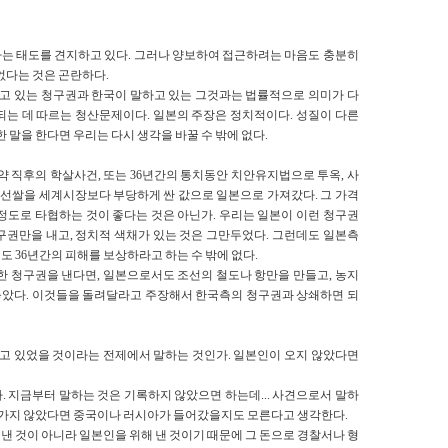
는 태도를 견지하고 있다. 그러나 양보하여 접근하려는 마음도 충분히
없다는 것은 곤란하다.
하고 있는 청구권과 한국이 말하고 있는 그것과는 법률적으로 의미가 다
되는 데 따르는 청산문제이다. 일본의 주장은 정치적이다. 성질이 다른
 말을 한다면 우리는 다시 생각을 바꿀 수 밖에 없다.
약 직후의 학살사건, 또는 36년간의 통치동안 치안유지법으로 투옥, 사
 조선쌀을 세계시장보다 부당하게 싼 값으로 일본으로 가져갔다. 그 가격
정도로 타협하는 것이 좋다는 것은 아닌가. 우리는 일본이 이런 청구권
구권만을 내고, 정치적 색채가 있는 것은 그만두었다. 그런데도 일본측
 36년간의 피해를 보상하라고 하는 수 밖에 없다.
한 청구권을 낸다면, 일본으로서도 조선의 철도나 항만을 만들고, 농지
내놓았다. 이것들을 돌려달라고 주장해서 한국측의 청구권과 상쇄하면 되
자고 있었을 것이라는 전제에서 말하는 것인가. 일본인이 오지 않았다면
 지금부터 말하는 것은 기록하지 않았으면 하는데... 사견으로서 말하
이 가지 않았다면 중국이나 러시아가 들어갔을지도 모른다고 생각한다.
 낸 것이 아니라 일본인을 위해 낸 것이기 때문에 그 돈으로 경찰서나 형