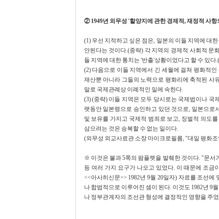
② 1949년 외무성 '할양지에 관한 경제적, 재정적 사항
(1) 우선 지적하고 싶은 점은, 일본의 이들 지역에 
안된다는 것이다.(중략) 각 지역의 경제적 사회적 문
들 지역에 대한 통치는 '반출'상황이었다고 할 수 있다.
(2) 다음으로 이들 지역에서 긴 세월에 걸쳐 평화적
재산뿐 아니라 그들의 노력으로 평화리에 축적된 사유
말로 국제관례상 이례적인 일에 속한다.
(3) (중략) 이들 지역은 모두 당시로는 국제법이나
랫동안 일본령으로 승인하고 있던 것으로, 일본으로서
및 보유를 가지고 국제적 범죄로 보고, 징벌적 의도
삼으려는 것은 승복할 수 없는 일이다.
(외무성 외교사료관 소장 마이크로필름, "대일 평화조약관
※ 이것은 불과 5쪽의 팜플렛을 발췌한 것이다. "문
등 여러 가지 요구가 나오고 있었다. 이 때문에 조금
<<아사히신문>> 1982년 9월 20일자) 자료를 조
나 합법적으로 이루어진 셈이 된다. 이것도 1982년 9
나 정부관계자의 조선관 형성에 결정적인 영향을 주었