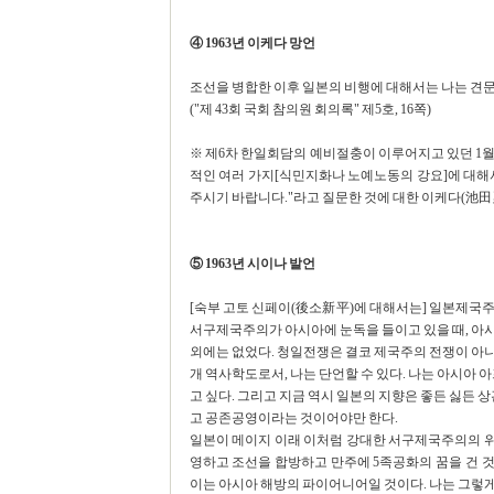
④ 1963년 이케다 망언
조선을 병합한 이후 일본의 비행에 대해서는 나는 견문
("제 43회 국회 참의원 회의록" 제5호, 16쪽)
※ 제6차 한일회담의 예비절충이 이루어지고 있던 1월
적인 여러 가지[식민지화나 노예노동의 강요]에 대해
주시기 바랍니다."라고 질문한 것에 대한 이케다(池田
⑤ 1963년 시이나 발언
[숙부 고토 신페이(後소新平)에 대해서는] 일본제국
서구제국주의가 아시아에 눈독을 들이고 있을 때, 아
외에는 없었다. 청일전쟁은 결코 제국주의 전쟁이 아
개 역사학도로서, 나는 단언할 수 있다. 나는 아시
고 싶다. 그리고 지금 역시 일본의 지향은 좋든 싫든 
고 공존공영이라는 것이어야만 한다.
일본이 메이지 이래 이처럼 강대한 서구제국주의의 
영하고 조선을 합방하고 만주에 5족공화의 꿈을 건 
이는 아시아 해방의 파이어니어일 것이다. 나는 그렇게