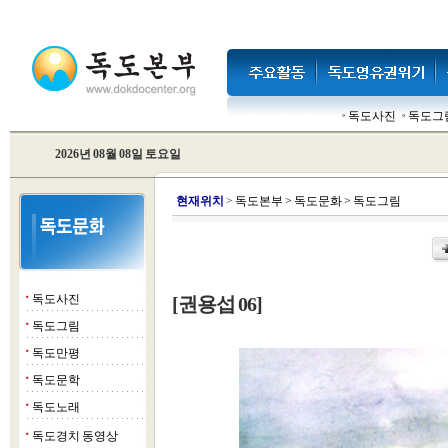
독도사진
독도그
2026년 08월 08일 토요일
현
재위치
>
독도본부
>
독도문화
>
독도그림
독도사진
[권용섭 06]
■
독도그림
■
독도만평
■
독도문학
■
독도노래
■
독도경치 동영상
■