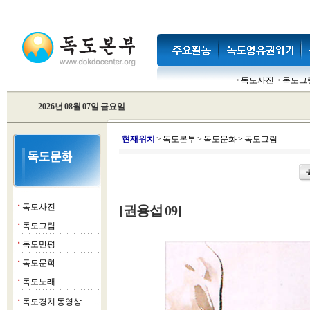
독도사진
독도그
2026년 08월 07일 금요일
현
재위치
>
독도본부
>
독도문화
>
독도그림
독도사진
[권용섭 09]
■
독도그림
■
독도만평
■
독도문학
■
독도노래
■
독도경치 동영상
■