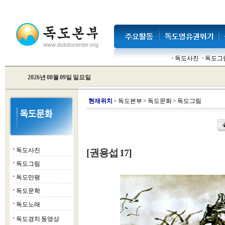
독도사진
독도그
2026년 08월 09일 일요일
현
재위치
>
독도본부
>
독도문화
>
독도그림
독도사진
[권용섭 17]
■
독도그림
■
독도만평
■
독도문학
■
독도노래
■
독도경치 동영상
■