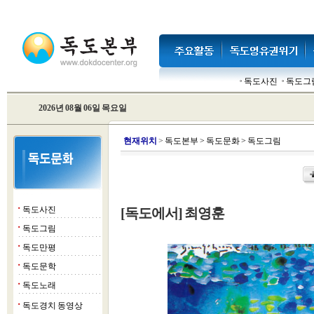
독도사진
독도그
2026년 08월 06일 목요일
현
재위치
>
독도본부
>
독도문화
>
독도그림
독도사진
[독도에서] 최영훈
■
독도그림
■
독도만평
■
독도문학
■
독도노래
■
독도경치 동영상
■