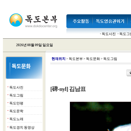
독도사진
독도그
2026년 08월 09일 일요일
현
재위치
>
독도본부
>
독도문화
>
독도그림
독도사진
[碑-nyl] 김남표
■
독도그림
■
독도만평
■
독도문학
■
독도노래
■
독도경치 동영상
■