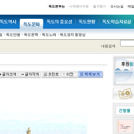
·
·
·
·
·
독도본부는
시작페이지로
즐겨찾기
오시는길
메
림
독도만평
독도문학
독도노래
독도경치 동영상
내용검색