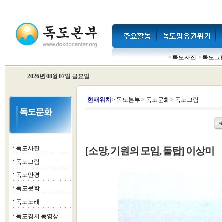
독도사진
독도그
2026년 08월 07일 금요일
현
재위치
>
독도본부
>
독도문화
>
독도그림
독도사진
[소망, 기원의 모임, 돌탑] 이상미
■
독도그림
■
독도만평
■
독도문학
■
독도노래
■
독도경치 동영상
■