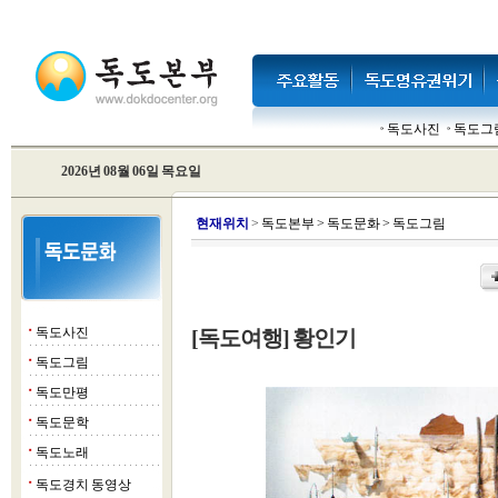
독도사진
독도그
2026년 08월 06일 목요일
현
재위치
>
독도본부
>
독도문화
>
독도그림
독도사진
[독도여행] 황인기
■
독도그림
■
독도만평
■
독도문학
■
독도노래
■
독도경치 동영상
■