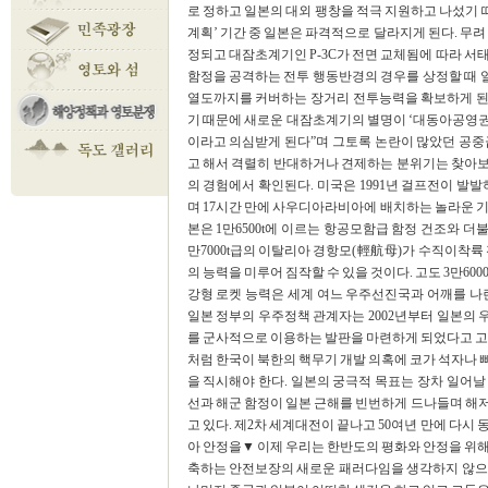
로 정하고 일본의 대외 팽창을 적극 지원하고 나섰기 때
계획’ 기간 중 일본은 파격적으로 달라지게 된다. 무려
정되고 대잠초계기인 P-3C가 전면 교체됨에 따라 서
함정을 공격하는 전투 행동반경의 경우를 상정할 때
열도까지를 커버하는 장거리 전투능력을 확보하게 된
기 때문에 새로운 대잠초계기의 별명이 ‘대동아공영권
이라고 의심받게 된다”며 그토록 논란이 많았던 공
고 해서 격렬히 반대하거나 견제하는 분위기는 찾아
의 경험에서 확인된다. 미국은 1991년 걸프전이 발발
며 17시간 만에 사우디아라비아에 배치하는 놀라운 
본은 1만6500t에 이르는 항공모함급 함정 건조와 더
만7000t급의 이탈리아 경항모(輕航母)가 수직이착륙 
의 능력을 미루어 짐작할 수 있을 것이다. 고도 3만600
강형 로켓 능력은 세계 여느 우주선진국과 어깨를 나
일본 정부의 우주정책 관계자는 2002년부터 일본의 
를 군사적으로 이용하는 발판을 마련하게 되었다고 고
처럼 한국이 북한의 핵무기 개발 의혹에 코가 석자나 
을 직시해야 한다. 일본의 궁극적 목표는 장차 일어
선과 해군 함정이 일본 근해를 빈번하게 드나들며 해
고 있다. 제2차 세계대전이 끝나고 50여년 만에 다시
아 안정을▼ 이제 우리는 한반도의 평화와 안정을 위해
축하는 안전보장의 새로운 패러다임을 생각하지 않으