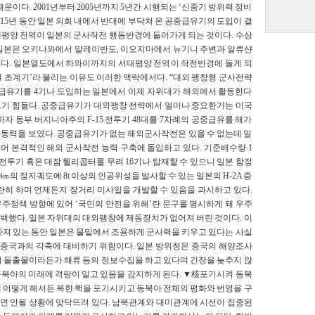
문이다. 2001년부터 2005년까지 5년간 시행되는 ‘신중기 방위력 정비
 15년 동안 일본 의회 내에서 반대에 부닥쳐 온 공중급유기의 도입이 결
태평양 전역이 일본의 군사작전 행동반경에 들어가게 되는 것이다. 수상
 일본은 오키나와에서 말레이반도, 이오지마에서 뉴기니 주변과 알류샨
다. 일본열도에서 하와이까지의 서태평양 전역이 작전반경에 들게 되
 초계기’라 불리는 이유도 이러한 맥락에서다. “대외 팽창형 군사전략
중급유기를 4기나 도입하는 일본에서 이제 자위대가 해외에서 활동한다
보기 힘들다. 공중급유기가 대외팽창 전략에서 얼마나 중요한가는 미국
하자 동부 버지니아주의 F-15 전투기 48대를 7차례의 공중급유를 해가
기동력을 보였다. 공중급유기가 없는 해외군사작전은 있을 수 없는데 일
불어 본격적인 해외 군사작전 능력 구축에 돌입하고 있다. 기준배수량 1
전투기 혹은 대잠 헬리콥터를 무려 16기나 탑재할 수 있으니 일본 함정
0㎞의 정지궤도에 8t 이상의 인공위성을 발사할 수 있는 일본의 H-2A 증
란히 하며 언제든지 장거리 미사일을 개발할 수 있음을 과시하고 있다.
우주정책 방향에 있어 ‘국민의 안전을 위해’란 문구를 명시하게 돼 우주
백했다. 일본 자위대의 대외팽창에 제동장치가 없어져 버린 것이다. 이
빠져 있는 동안 일본은 물밑에서 조용하게 군사력을 키우고 있다는 사실
날 중국과의 각축에 대비하기 위함이다. 일본 방위청은 중국의 해양조사
저 돌출물이라든가 해류 등의 정보수집을 하고 있다며 긴장을 늦추지 않
 동북아의 미래에 격랑이 일고 있음을 감지하게 된다. ▼核포기시켜 동북
 어떻게 해서든 북한 핵을 포기시키고 동북아 전체의 평화와 번영을 구
면 안될 상황에 맞닥뜨려 있다. 남북관계와 대미관계에 시선이 집중된