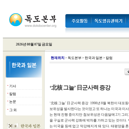
2026년 08월 07일 금요일
현
재위치
>
독도본부
>
한국과 일본
>
칼럼
기사
‘北核 그늘’ 日군사력 증강
■
칼럼
■
논문
■
‘北核 그늘’ 日군사력 증강 1998년 8월 북한이 대
보위성을 발사한다는 것이었고 또 하나는 미국과 
그 외
■
는 현재 진행 중이지만 첩보위성은 다음달에 2기 그리고
을 구실로 군사력 강화에 박차를 가하고 있는 것이다.
는 미국을 등에 업고 막강해지게 돼 있다. 태평양을 