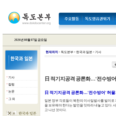
2026년 08월 07일 금요일
현
재위치
>
독도본부
>
한국과 일본
>
기사
기사
日 적기지공격 공론화…'전수방어
■
칼럼
■
논문
■
日 적기지공격 공론화…'전수방어' 허물
그 외
■
일본 정부 각료들이 북한의 미사일발사를 빌미로 
을 보유해야 한다는 발언을 잇따라 내놓고 있다. 
고 나선 것이다.