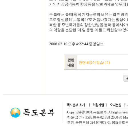
기의 지상공격능력 향상 등을 당면과제로 염두에 
큰 틀에서 볼 때 적국 기지능력의 보유는 일본 방
으로 명실공히 '보통국가'로 거듭나겠다는 발상이라
북한 등 주변국가들의 강한 반발을 불러 동아시아
의 역할을 분담한 '미.일 동맹'의 틀도 위협할 수 있
2006-07-10 오후 4:22:44 중앙일보
관련
관련내용이 없습니다
내용
Copyright ⓒ 2001.독도본부. All rights rese
전화 02-747-3588 전송 02-738-2050 ⓔ-Mai
후원 :국민은행 024-047973-01-019(독도