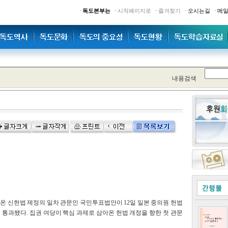
·
·
·
·
·
독도본부는
시작페이지로
즐겨찾기
오시는길
메
내용검색
온 신헌법 제정의 일차 관문인 국민투표법안이 12일 일본 중의원 헌법
통과됐다. 집권 여당이 핵심 과제로 삼아온 헌법 개정을 향한 첫 관문