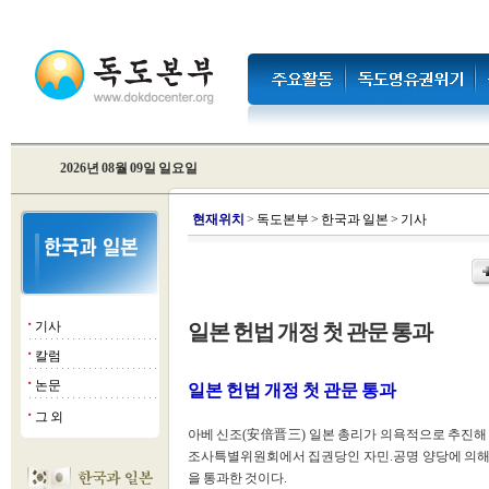
2026년 08월 09일 일요일
현
재위치
>
독도본부
>
한국과 일본
>
기사
기사
일본 헌법 개정 첫 관문 통과
■
칼럼
■
논문
■
일본 헌법 개정 첫 관문 통과
그 외
■
아베 신조(安倍晋三) 일본 총리가 의욕적으로 추진해 
조사특별위원회에서 집권당인 자민.공명 양당에 의해 
을 통과한 것이다.