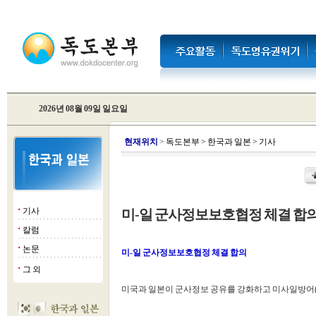
2026년 08월 09일 일요일
현
재위치
>
독도본부
>
한국과 일본
>
기사
기사
미-일 군사정보보호협정 체결 합
■
칼럼
■
논문
■
미-일 군사정보보호협정 체결 합의
그 외
■
미국과 일본이 군사정보 공유를 강화하고 미사일방어(