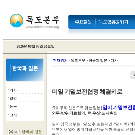
2026년 08월 07일 금요일
현
재위치
>
독도본부
>
한국과 일본
>
기사
기사
미일 기밀보전협정 체결키로
■
칼럼
■
논문
■
일미 기밀보전
요미우리 신문으로 읽는 일본]
외무·방위 각료협의, '핵 우산'도 재확인
그 외
■
일미 양국 정부는 1일 오후(일본시간 2일 새벽) 
무부에서 열어 방위기밀보전을 위한 포괄적 규정인
했다.