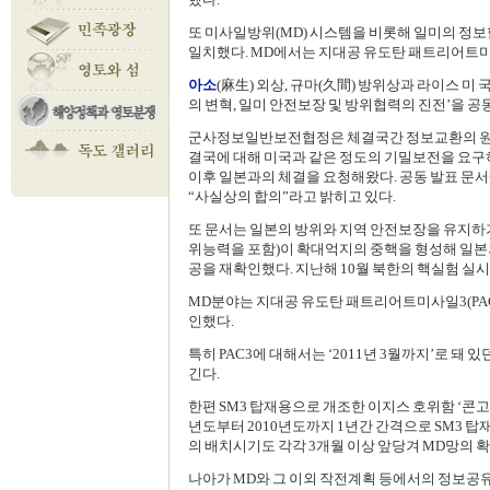
또 미사일방위(MD) 시스템을 비롯해 일미의 정
일치했다. MD에서는 지대공 유도탄 패트리어트미사
아소
(麻生) 외상, 규마(久間) 방위상과 라이스 미
의 변혁, 일미 안전보장 및 방위협력의 진전’을 공동
군사정보일반보전협정은 체결국간 정보교환의 원활
결국에 대해 미국과 같은 정도의 기밀보전을 요구하
이후 일본과의 체결을 요청해왔다. 공동 발표 문
“사실상의 합의”라고 밝히고 있다.
또 문서는 일본의 방위와 지역 안전보장을 유지하기
위능력을 포함)이 확대억지의 중핵을 형성해 일본의
공을 재확인했다. 지난해 10월 북한의 핵실험 실
MD분야는 지대공 유도탄 패트리어트미사일3(PAC
인했다.
특히 PAC3에 대해서는 ‘2011년 3월까지’로 돼 
긴다.
한편 SM3 탑재용으로 개조한 이지스 호위함 ‘콘고’
년도부터 2010년도까지 1년간 간격으로 SM3 탑재
의 배치시기도 각각 3개월 이상 앞당겨 MD망의 
나아가 MD와 그 이외 작전계획 등에서의 정보공유