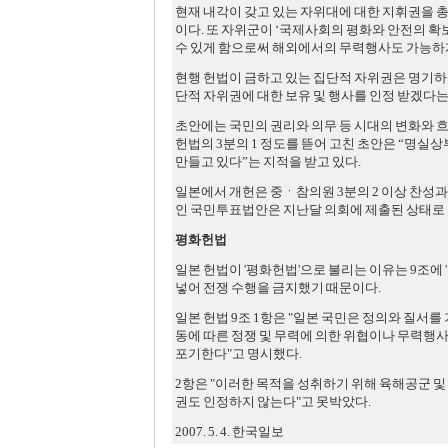
현재 내각이 갖고 있는 자위대에 대한 지휘권을 
이다. 또 자위군이 ‘국제사회의 평화와 안전의 확
수 있게 함으로써 해외에서의 무력행사도 가능하게
현행 헌법이 금하고 있는 집단적 자위권은 명기하지
단적 자위권에 대한 보유 및 행사를 인정 받겠다는
초안에는 국민의 권리와 의무 등 시대의 변화와 흐
헌법의 3분의 1 정도를 뜯어 고친 초안은 “명실
만들고 있다”는 지적을 받고 있다.
일본에서 개헌은 중ㆍ참의원 3분의 2 이상 찬성과
인 국민투표법안은 지난달 의회에 제출된 상태로 
평화헌법
일본 헌법이 '평화헌법'으로 불리는 이유는 9조에 '
넣어 전쟁 수행을 금지했기 때문이다.
일본 헌법 9조 1항은 "일본 국민은 정의와 질서를
동에 따른 정쟁 및 무력에 의한 위협이나 무력행
포기한다"고 명시했다.
2항은 "이러한 목적을 성취하기 위해 육해공군 및
권도 인정하지 않는다"고 못박았다.
2007. 5. 4. 한국일보