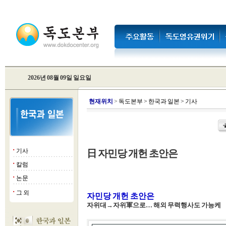
2026년 08월 09일 일요일
현
재위치
>
독도본부
>
한국과 일본
>
기사
기사
日 자민당 개헌 초안은
■
칼럼
■
논문
■
그 외
■
자민당 개헌 초안은
자위대→자위軍으로… 해외 무력행사도 가능케