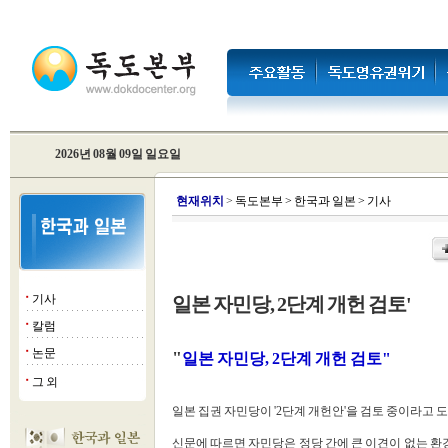
2026년 08월 09일 일요일
현
재위치
>
독도본부
>
한국과 일본
>
기사
기사
일본 자민당, 2단계 개헌 검토'
■
칼럼
■
논문
■
"
일본 자민당, 2단계 개헌 검토"
그 외
■
일본 집권 자민당이 '2단계 개헌안'을 검토 중이라고 
신문에 따르면 자민당은 정당 간에 큰 이견이 없는 