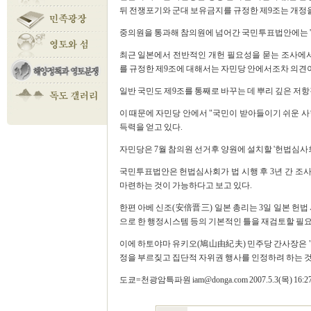
뒤 전쟁포기와 군대 보유금지를 규정한 제9조는 개정을
중의원을 통과해 참의원에 넘어간 국민투표법안에는 '
최근 일본에서 전반적인 개헌 필요성을 묻는 조사
를 규정한 제9조에 대해서는 자민당 안에서조차 의견
일반 국민도 제9조를 통째로 바꾸는 데 뿌리 깊은 저항
이 때문에 자민당 안에서 "국민이 받아들이기 쉬운 
득력을 얻고 있다.
자민당은 7월 참의원 선거후 양원에 설치할 '헌법심사
국민투표법안은 헌법심사회가 법 시행 후 3년 간 조
마련하는 것이 가능하다고 보고 있다.
한편 아베 신조(安倍晋三) 일본 총리는 3일 일본 헌법
으로 한 행정시스템 등의 기본적인 틀을 재검토할 필요
이에 하토야마 유키오(鳩山由紀夫) 민주당 간사장은 "
정을 부르짖고 집단적 자위권 행사를 인정하려 하는 
도쿄=천광암특파원 iam@donga.com 2007.5.3(목) 16