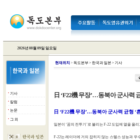
2026년 08월 09일 일요일
현
재위치
>
독도본부
>
한국과 일본
>
기사
기사
日 ‘F22機 무장’…동북아 군사력 균
■
칼럼
■
논문
■
日 ‘F22機 무장’…동북아 군사력 균형 ‘
그 외
■
일본이 ‘꿈의 전투기’로 불리는 F-22 도입에 열을 올
F-22는 레이더에 거의 잡히지 않는 스텔스 성능과 우