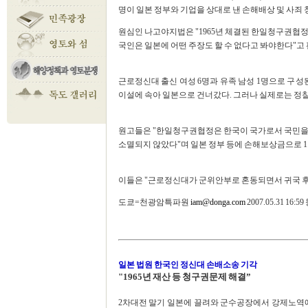
명이 일본 정부와 기업을 상대로 낸 손해배상 및 사
원심인 나고야지법은 "1965년 체결된 한일청구권협정
국인은 일본에 어떤 주장도 할 수 없다고 봐야한다"고 
근로정신대 출신 여성 6명과 유족 남성 1명으로 구성된
이설에 속아 일본으로 건너갔다. 그러나 실제로는 정찰
원고들은 "한일청구권협정은 한국이 국가로서 국민을 
소멸되지 않았다"며 일본 정부 등에 손해보상금으로 1
이들은 "근로정신대가 군위안부로 혼동되면서 귀국 후
도쿄=천광암특파원
iam@donga.com
2007.05.31 16:
일본 법원 한국인 정신대 손배소송 기각
"1965년 재산 등 청구권문제 해결”
2차대전 말기 일본에 끌려와 군수공장에서 강제노역