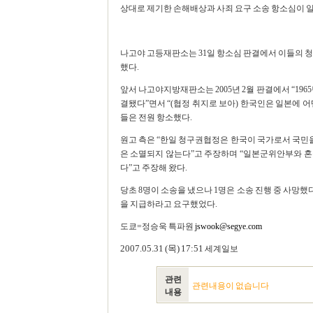
상대로 제기한 손해배상과 사죄 요구 소송 항소심이 일
나고야 고등재판소는 31일 항소심 판결에서 이들의 
했다.
앞서 나고야지방재판소는 2005년 2월 판결에서 “19
결됐다”면서 “(협정 취지로 보아) 한국인은 일본에 어
들은 전원 항소했다.
원고 측은 “한일 청구권협정은 한국이 국가로서 국민을
은 소멸되지 않는다”고 주장하며 “일본군위안부와 혼
다”고 주장해 왔다.
당초 8명이 소송을 냈으나 1명은 소송 진행 중 사망했다.
을 지급하라고 요구했었다.
도쿄=정승욱 특파원
jswook@segye.com
2007.05.31
(목)
17:51
세계일보
관련
관련내용이 없습니다
내용