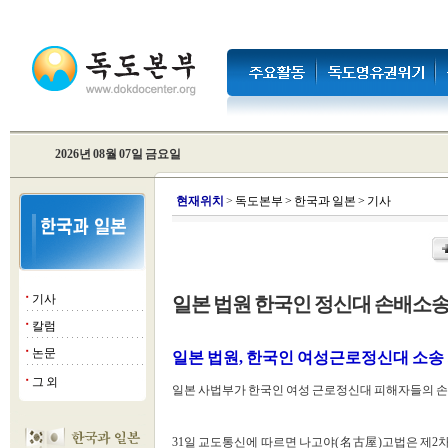
2026년 08월 07일 금요일
현
재위치
>
독도본부
>
한국과 일본
>
기사
기사
일본 법원 한국인 정신대 손배소송
■
칼럼
■
논문
■
일본 법원, 한국인 여성근로정신대 소송
그 외
■
일본 사법부가 한국인 여성 근로정신대 피해자들의 손
31일 교도통신에 따르면 나고야(名古屋)고법은 제2차